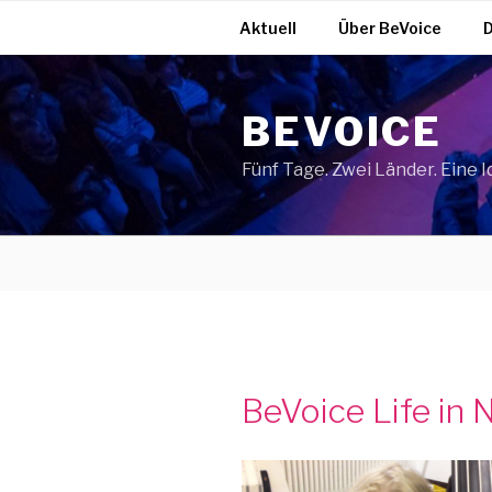
Zum
Aktuell
Über BeVoice
D
Inhalt
springen
BEVOICE
Fünf Tage. Zwei Länder. Eine I
BeVoice Life in