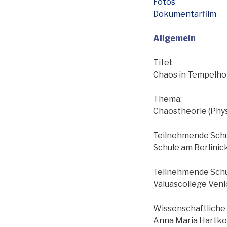
Fotos
Dokumentarfilm
Allgemein
Titel:
Chaos in Tempelho
Thema:
Chaostheorie (Phys
Teilnehmende Schul
Schule am Berlinick
Teilnehmende Schu
Valuascollege Venlo
Wissenschaftliche
Anna Maria Hartkopf