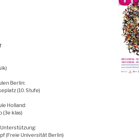
f
ik)
en Berlin:
eplatz (10. Stufe)
le Holland:
 (3e klas)
 Unterstützung:
 (Freie Universität Berlin)