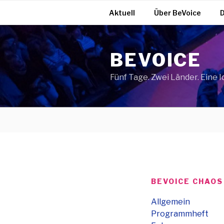
Zum
Aktuell
Über BeVoice
D
Inhalt
springen
BEVOICE
Fünf Tage. Zwei Länder. Eine I
BEVOICE CHAOS
Allgemein
Programmheft