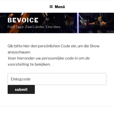
Zum
Menü
Inhalt
springen
BEVOICE
Fünf Tage. Zwei Länder. Eine Idee.
Gib bitte hier den persönlichen Code ein, um die Show
anzuschauen.
Voer hieronder uw persoonlijke code in om de
voorstelling te bekijken.