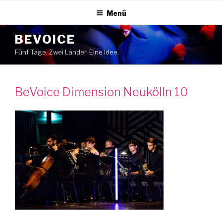
Zum
Menü
Inhalt
springen
BEVOICE
Fünf Tage. Zwei Länder. Eine Idee.
BeVoice Dimension Neukölln 10