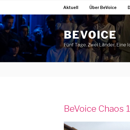
Zum
Aktuell
Über BeVoice
D
Inhalt
springen
BEVOICE
Fünf Tage. Zwei Länder. Eine I
BeVoice Chaos 1