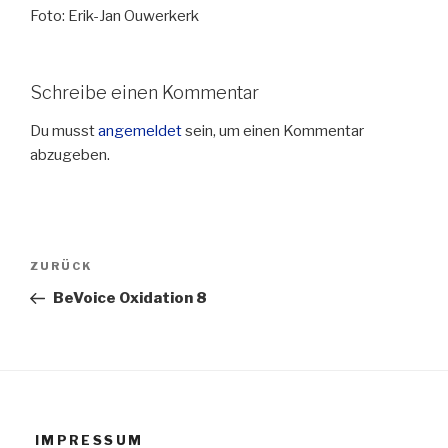
Foto: Erik-Jan Ouwerkerk
Schreibe einen Kommentar
Du musst
angemeldet
sein, um einen Kommentar
abzugeben.
Beitragsnavigation
Vorheriger
ZURÜCK
Beitrag
BeVoice Oxidation 8
IMPRESSUM