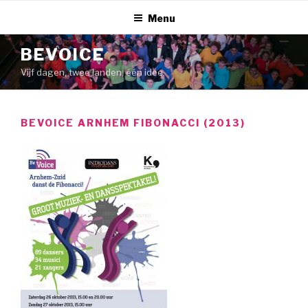
Naar
Menu
de
inhoud
BEVOICE
springen
Vijf dagen, twee landen, één idee.
BEVOICE ARNHEM FIBONACCI (2013)